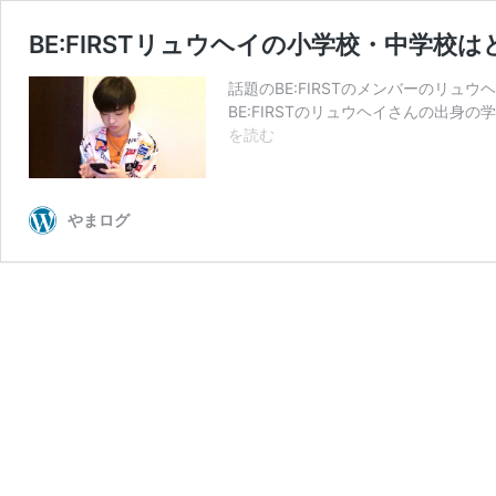
BE:FIRSTリュウヘイの小学校・中学校
話題のBE:FIRSTのメンバーのリ
BE:FIRSTのリュウヘイさんの出
BE:FIRST
を読む
リ
ュ
ウ
やまログ
ヘ
イ
の
小
学
校・
中
学
校
は
ど
こ？