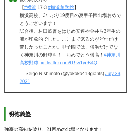
【
#横浜
17-3
#横浜創学館
】
横浜高校、3年ぶり19度目の夏甲子園出場おめで
とうございます！
試合後、村田監督をはじめ安達や金井ら3年生の
涙が印象的でした。ここまで来るのがどれだけ
苦しかったことか。甲子園では、横浜だけでな
く神奈川の野球を！！おめでとう横高！
#神奈川
高校野球
pic.twitter.com/fT9w1yeB4Q
— Seigo Nishimoto (@yokoko418giants)
July 28,
2021
明徳義塾
強豪の高知を破り、21回めの出場となります！