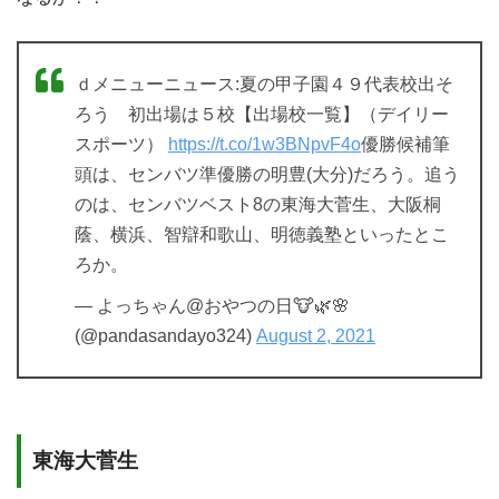
ｄメニューニュース:夏の甲子園４９代表校出そ
ろう 初出場は５校【出場校一覧】（デイリー
スポーツ）
https://t.co/1w3BNpvF4o
優勝候補筆
頭は、センバツ準優勝の明豊(大分)だろう。追う
のは、センバツベスト8の東海大菅生、大阪桐
蔭、横浜、智辯和歌山、明徳義塾といったとこ
ろか。
— よっちゃん@おやつの日🐮🌿🌸
(@pandasandayo324)
August 2, 2021
東海大菅生