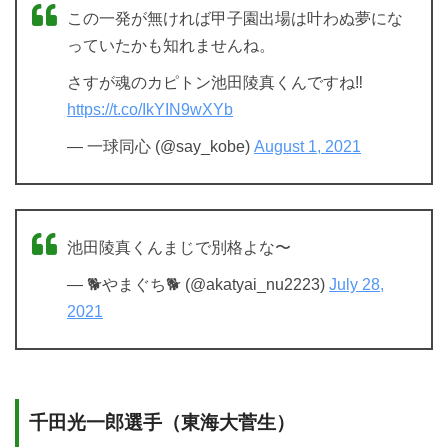
この一発が無ければ甲子園出場は叶わぬ夢にな
っていたかも知れませんね。
さすが魂のカピトン池田陵真くんですね‼️
https://t.co/IkYIN9wXYb
— 一球同心 (@say_kobe)
August 1, 2021
池田陵真くんまじで別格よな〜
— 🐕やまぐち🐕 (@akatyai_nu2223)
July 28,
2021
千田光一郎選手（東海大菅生）