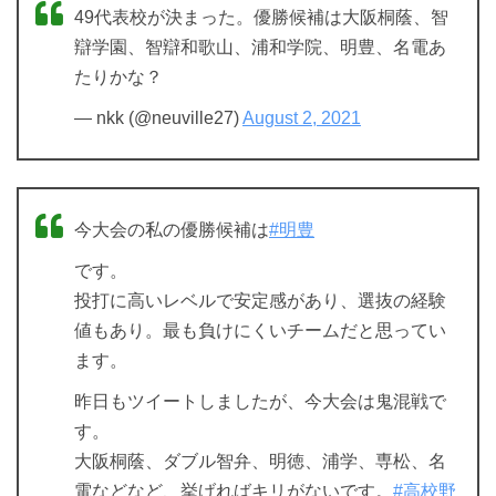
49代表校が決まった。優勝候補は大阪桐蔭、智
辯学園、智辯和歌山、浦和学院、明豊、名電あ
たりかな？
— nkk (@neuville27)
August 2, 2021
今大会の私の優勝候補は
#明豊
です。
投打に高いレベルで安定感があり、選抜の経験
値もあり。最も負けにくいチームだと思ってい
ます。
昨日もツイートしましたが、今大会は鬼混戦で
す。
大阪桐蔭、ダブル智弁、明徳、浦学、専松、名
電などなど、挙げればキリがないです。
#高校野