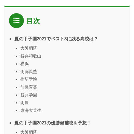
目次
夏の甲子園2021でベスト8に残る高校は？
大阪桐蔭
智弁和歌山
横浜
明徳義塾
作新学院
前橋育英
智弁学園
明豊
東海大菅生
夏の甲子園2021の優勝候補校を予想！
大阪桐蔭