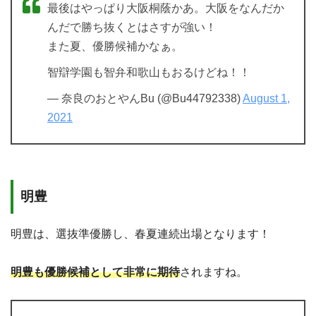
最後はやっぱり大阪桐蔭かあ。大阪をなんだか
んだで勝ち抜くとはさすが強い！
また夏、優勝候補かなぁ。
智辯学園も智弁和歌山もおるけどね！！
— 奈良のおとやんBu (@Bu44792338)
August 1,
2021
明豊
明豊は、選抜準優勝し、春夏連続出場となります！
明豊も優勝候補として非常に期待
されますね。