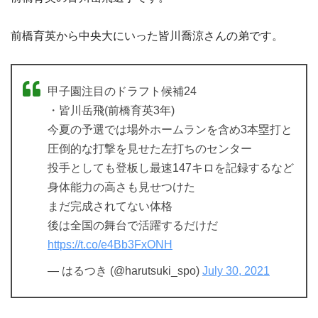
前橋育英から中央大にいった皆川喬涼さんの弟です。
甲子園注目のドラフト候補24
・皆川岳飛(前橋育英3年)
今夏の予選では場外ホームランを含め3本塁打と
圧倒的な打撃を見せた左打ちのセンター
投手としても登板し最速147キロを記録するなど
身体能力の高さも見せつけた
まだ完成されてない体格
後は全国の舞台で活躍するだけだ
https://t.co/e4Bb3FxONH
— はるつき (@harutsuki_spo)
July 30, 2021