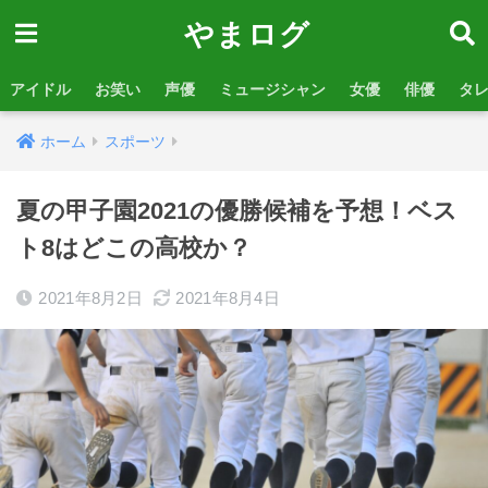
やまログ
アイドル
お笑い
声優
ミュージシャン
女優
俳優
タ
ホーム
スポーツ
夏の甲子園2021の優勝候補を予想！ベス
ト8はどこの高校か？
2021年8月2日
2021年8月4日