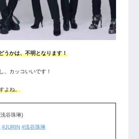
かどうかは、不明となります！
すし、カッコいいです！
すよね。
ya (浅谷珠琳)
X
#JURIN
#浅谷珠琳