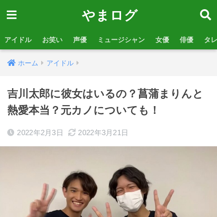
やまログ
アイドル
お笑い
声優
ミュージシャン
女優
俳優
タ
ホーム
アイドル
吉川太郎に彼女はいるの？菖蒲まりんと
熱愛本当？元カノについても！
2022年2月3日
2022年3月21日