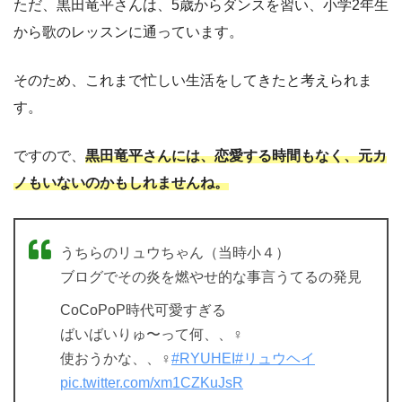
ただ、黒田竜平さんは、5歳からダンスを習い、小学2年生
から歌のレッスンに通っています。
そのため、これまで忙しい生活をしてきたと考えられま
す。
ですので、
黒田竜平さんには、恋愛する時間もなく、元カ
ノもいないのかもしれませんね。
うちらのリュウちゃん（当時小４）
ブログでその炎を燃やせ的な事言うてるの発見
CoCoPoP時代可愛すぎる
ばいばいりゅ〜って何、、‍♀️
使おうかな、、‍♀️
#RYUHEI
#リュウヘイ
pic.twitter.com/xm1CZKuJsR