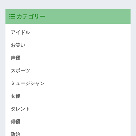
カテゴリー
アイドル
お笑い
声優
スポーツ
ミュージシャン
女優
タレント
俳優
政治