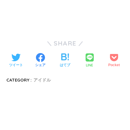
SHARE
LINE
ツイート
シェア
はてブ
Pocket
CATEGORY :
アイドル