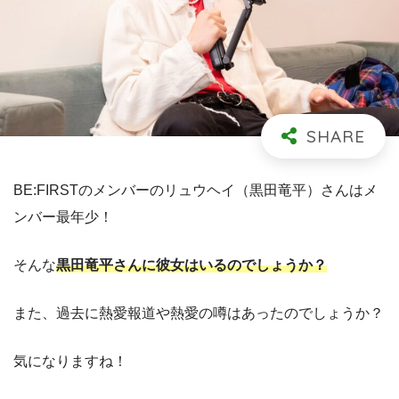
BE:FIRSTのメンバーのリュウヘイ（黒田竜平）さんはメ
ンバー最年少！
そんな
黒田竜平さんに彼女はいるのでしょうか？
また、過去に熱愛報道や熱愛の噂はあったのでしょうか？
気になりますね！