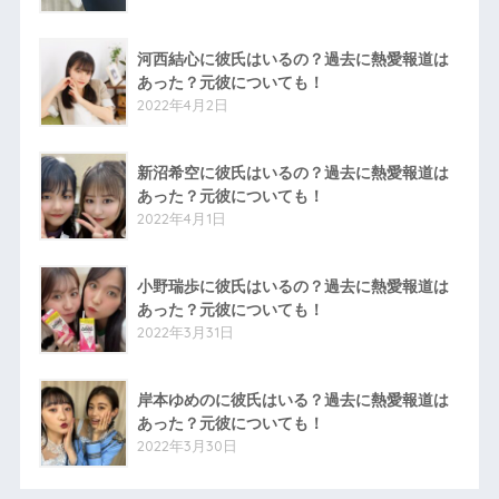
河西結心に彼氏はいるの？過去に熱愛報道は
あった？元彼についても！
2022年4月2日
新沼希空に彼氏はいるの？過去に熱愛報道は
あった？元彼についても！
2022年4月1日
小野瑞歩に彼氏はいるの？過去に熱愛報道は
あった？元彼についても！
2022年3月31日
岸本ゆめのに彼氏はいる？過去に熱愛報道は
あった？元彼についても！
2022年3月30日