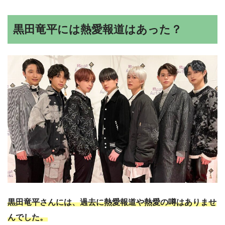
黒田竜平には熱愛報道はあった？
黒田竜平さんには、過去に熱愛報道や熱愛の噂はありませ
んでした。