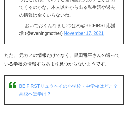
てくるのかな。本人以外から出る私生活や過去
の情報は全くいらないね。
— おいでおくんなまし:つばめ@BE:FIRST応援
垢 (@eveningmother)
November 17, 2021
ただ、 元カノの情報だけでなく、黒田竜平さんの通って
いる学校の情報すらあまり見つからないようです。
BE:FIRSTリュウヘイの小学校・中学校はどこ？
高校へ進学は？