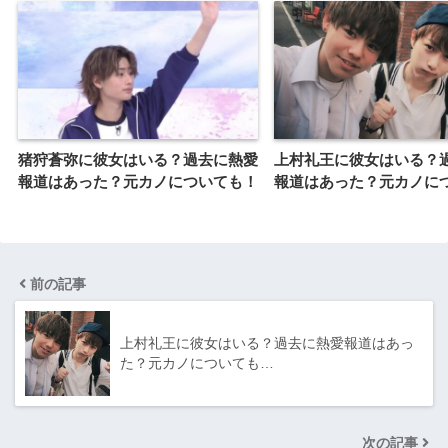
猪狩蒼弥に彼女はいる？過去に熱愛
上村礼王に彼女はいる？
報道はあった？元カノについても！
報道はあった？元カノに
前の記事
上村礼王に彼女はいる？過去に熱愛報道はあっ
た？元カノについても…
次の記事